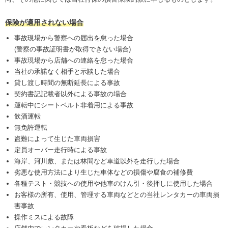
保険が適用されない場合
事故現場から警察への届出を怠った場合
(警察の事故証明書が取得できない場合)
事故現場から店舗への連絡を怠った場合
当社の承諾なく相手と示談した場合
貸し渡し時間の無断延長による事故
契約書記記載者以外による事故の場合
運転中にシートベルト非着用による事故
飲酒運転
無免許運転
盗難によって生じた車両損害
定員オーバー走行時による事故
海岸、河川敷、または林間など車道以外を走行した場合
劣悪な使用方法により生じた車体などの損傷や腐食の補修費
各種テスト・競技への使用や他車のけん引・後押しに使用した場合
お客様の所有、使用、管理する車両などとの当社レンタカーの車両損
害事故
操作ミスによる故障