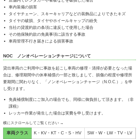
店舗内でレンタカーや看板などを破損した場合
車内装備の損害
タイヤチェーン、スキーキャリアなどの装飾品によりできたキズ
タイヤの破損、タイヤやホイールキャップの紛失
当社の貸渡約款の条項に違反して使用した場合
その他保険約款の免責事項に該当する事故
車両管理不行き届きによる損害事故
NOC ノンオペレーションチャージについて
貸出車両のご利用中に事故を起こし車両の修理・清掃が必要となった場
合は、修理期間中の休車補償の一部と致しまして、損傷の程度や修理所
要期間に関わりなく、「ノンオペレーションチャージ（N.O.C.）」を申
し受けます。
免責補償制度にご加入の場合でも、同様に御負担して頂きます。（非
課税）
レッカー作業が発生した場合は実費を申し受けます。
車両クラス
K・KV・KT・C・S・HV
SW・W・LW・TV・LV