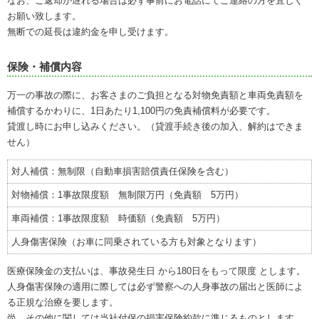
なお、ご返却が遅れる場合は必ず事前にお電話にてご連絡の方を宜しく
お願い致します。
無断での延長は違約金を申し受けます。
保険・補償内容
万一の事故の際に、お客さまのご負担となる対物免責額と車両免責額を
補償するかわりに、1日あたり1,100円の免責補償料が必要です。
貸渡し時にお申し込みください。（貸渡手続き後の加入、解約はできま
せん）
対人補償：無制限（自動車損害賠償責任保険を含む）
対物補償：1事故限度額 無制限万円（免責額 5万円）
車両補償：1事故限度額 時価額（免責額 5万円）
人身傷害保険（お車に同乗されている方も対象となります）
医療保険金の支払いは、事故発生日 から180日をもって限度 とします。
人身傷害保険の適用に際しては必ず警察への人身事故の届出と医師によ
る正規な治療を要します。
尚、その他に関しては当社付保の損害保険約款に準じるものとします。